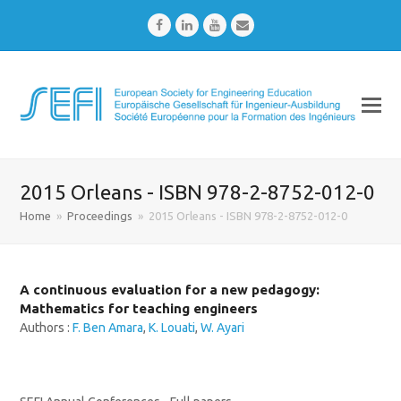
Facebook
LinkedIn
Youtube
Email
2015 Orleans - ISBN 978-2-8752-012-0
Home
»
Proceedings
»
2015 Orleans - ISBN 978-2-8752-012-0
A continuous evaluation for a new pedagogy:
Mathematics for teaching engineers
Authors :
F. Ben Amara
,
K. Louati
,
W. Ayari