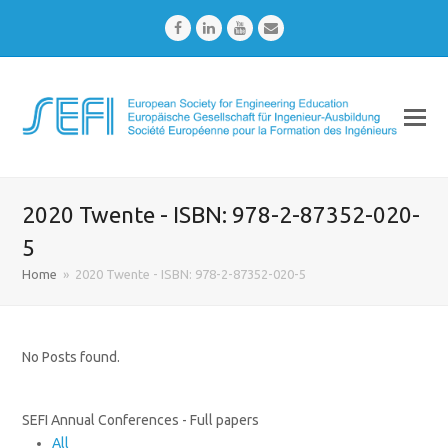
Facebook
LinkedIn
Youtube
Email
2020 Twente - ISBN: 978-2-87352-020-
5
Home
»
2020 Twente - ISBN: 978-2-87352-020-5
No Posts found.
SEFI Annual Conferences - Full papers
All