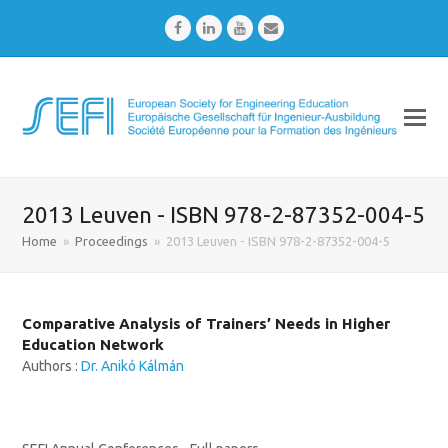
Facebook
LinkedIn
Youtube
Email
2013 Leuven - ISBN 978-2-87352-004-5
Home
»
Proceedings
»
2013 Leuven - ISBN 978-2-87352-004-5
Comparative Analysis of Trainers’ Needs in Higher
Education Network
Authors :
Dr. Anikó Kálmán