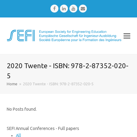
Facebook
LinkedIn
Youtube
Email
2020 Twente - ISBN: 978-2-87352-020-
5
Home
»
2020 Twente - ISBN: 978-2-87352-020-5
No Posts found.
SEFI Annual Conferences - Full papers
All