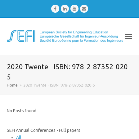
Facebook
LinkedIn
Youtube
Email
2020 Twente - ISBN: 978-2-87352-020-
5
Home
»
2020 Twente - ISBN: 978-2-87352-020-5
No Posts found.
SEFI Annual Conferences - Full papers
All