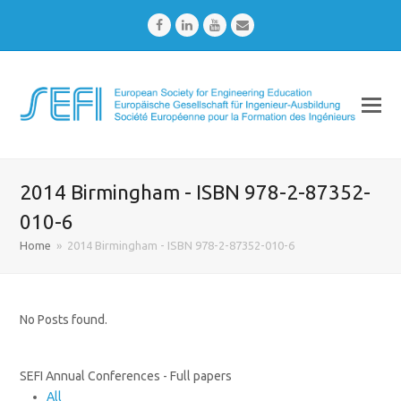
Facebook
LinkedIn
Youtube
Email
2014 Birmingham - ISBN 978-2-87352-
010-6
Home
»
2014 Birmingham - ISBN 978-2-87352-010-6
No Posts found.
SEFI Annual Conferences - Full papers
All