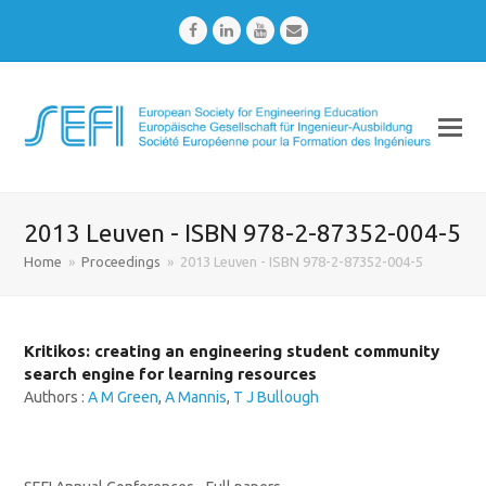
Facebook
LinkedIn
Youtube
Email
2013 Leuven - ISBN 978-2-87352-004-5
Home
»
Proceedings
»
2013 Leuven - ISBN 978-2-87352-004-5
Kritikos: creating an engineering student community
search engine for learning resources
Authors :
A M Green
,
A Mannis
,
T J Bullough