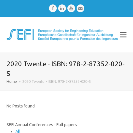
Facebook
LinkedIn
Youtube
Email
2020 Twente - ISBN: 978-2-87352-020-
5
Home
»
2020 Twente - ISBN: 978-2-87352-020-5
No Posts found.
SEFI Annual Conferences - Full papers
All