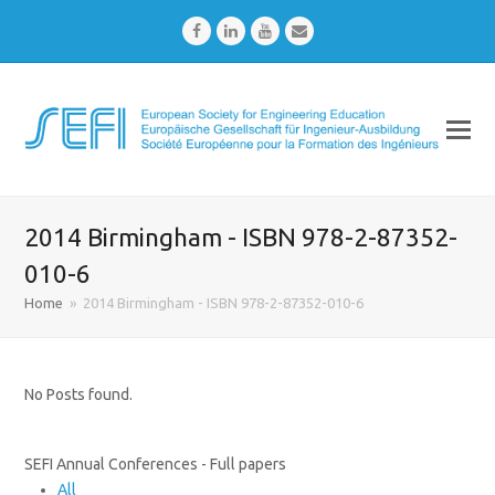
Facebook
LinkedIn
Youtube
Email
2014 Birmingham - ISBN 978-2-87352-
010-6
Home
»
2014 Birmingham - ISBN 978-2-87352-010-6
No Posts found.
SEFI Annual Conferences - Full papers
All