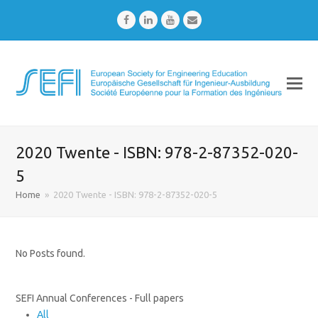
Facebook
LinkedIn
Youtube
Email
2020 Twente - ISBN: 978-2-87352-020-
5
Home
»
2020 Twente - ISBN: 978-2-87352-020-5
No Posts found.
SEFI Annual Conferences - Full papers
All