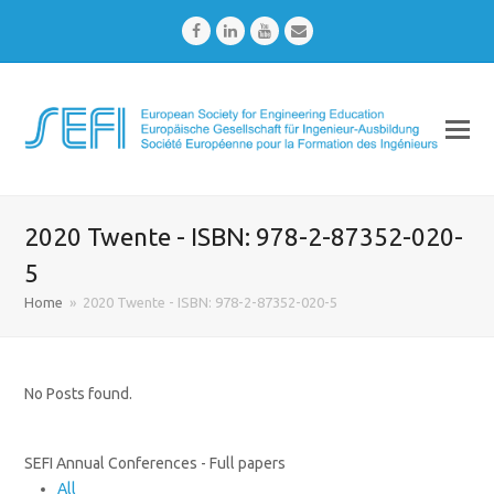
Facebook
LinkedIn
Youtube
Email
2020 Twente - ISBN: 978-2-87352-020-
5
Home
»
2020 Twente - ISBN: 978-2-87352-020-5
No Posts found.
SEFI Annual Conferences - Full papers
All