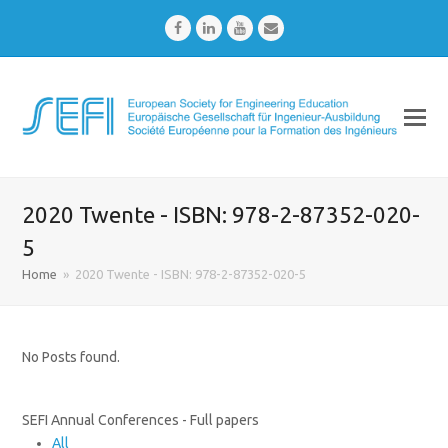
Facebook
LinkedIn
Youtube
Email
2020 Twente - ISBN: 978-2-87352-020-
5
Home
»
2020 Twente - ISBN: 978-2-87352-020-5
No Posts found.
SEFI Annual Conferences - Full papers
All