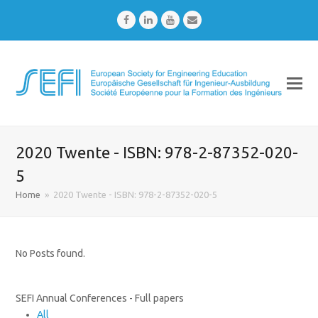
Facebook
LinkedIn
Youtube
Email
2020 Twente - ISBN: 978-2-87352-020-
5
Home
»
2020 Twente - ISBN: 978-2-87352-020-5
No Posts found.
SEFI Annual Conferences - Full papers
All