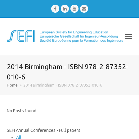
Facebook
LinkedIn
Youtube
Email
2014 Birmingham - ISBN 978-2-87352-
010-6
Home
»
2014 Birmingham - ISBN 978-2-87352-010-6
No Posts found.
SEFI Annual Conferences - Full papers
All