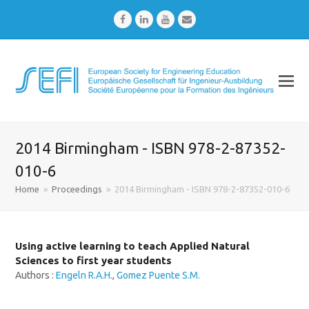
Facebook
LinkedIn
Youtube
Email
2014 Birmingham - ISBN 978-2-87352-
010-6
Home
»
Proceedings
»
2014 Birmingham - ISBN 978-2-87352-010-6
Using active learning to teach Applied Natural
Sciences to first year students
Authors :
Engeln R.A.H.
,
Gomez Puente S.M.