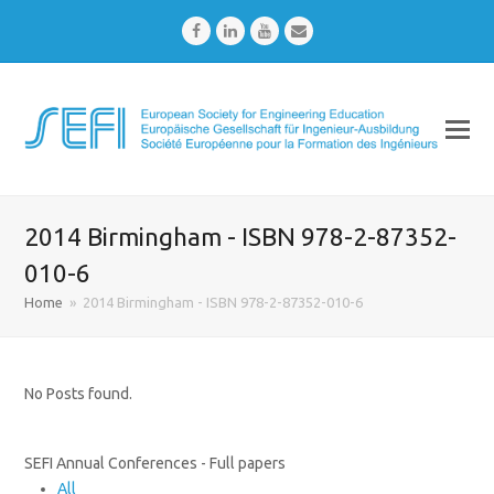
Facebook
LinkedIn
Youtube
Email
2014 Birmingham - ISBN 978-2-87352-
010-6
Home
»
2014 Birmingham - ISBN 978-2-87352-010-6
No Posts found.
SEFI Annual Conferences - Full papers
All