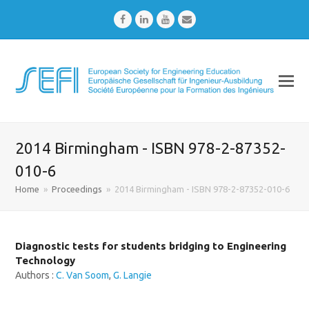
Facebook
LinkedIn
Youtube
Email
2014 Birmingham - ISBN 978-2-87352-
010-6
Home
»
Proceedings
»
2014 Birmingham - ISBN 978-2-87352-010-6
Diagnostic tests for students bridging to Engineering
Technology
Authors :
C. Van Soom
,
G. Langie