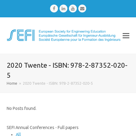
Facebook
LinkedIn
Youtube
Email
2020 Twente - ISBN: 978-2-87352-020-
5
Home
»
2020 Twente - ISBN: 978-2-87352-020-5
No Posts found.
SEFI Annual Conferences - Full papers
All