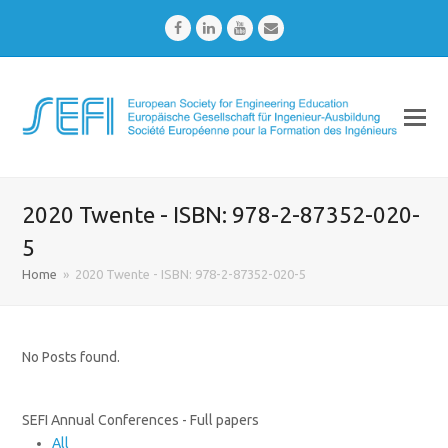
Facebook
LinkedIn
Youtube
Email
2020 Twente - ISBN: 978-2-87352-020-
5
Home
»
2020 Twente - ISBN: 978-2-87352-020-5
No Posts found.
SEFI Annual Conferences - Full papers
All