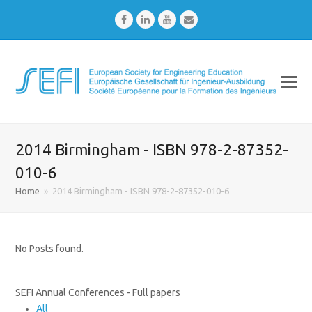
Facebook
LinkedIn
Youtube
Email
2014 Birmingham - ISBN 978-2-87352-
010-6
Home
»
2014 Birmingham - ISBN 978-2-87352-010-6
No Posts found.
SEFI Annual Conferences - Full papers
All