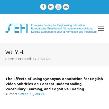
Facebook
LinkedIn
Youtube
Email
Wu Y.H.
Home
»
Proceedings
»
Wu Y.H.
The Effects of using Synonyms Annotation for English
Video Subtitles on Content Understanding,
Vocabulary Learning, and Cognitive Loading
Authors :
Wang T.I.
,
Wu Y.H.