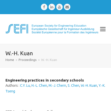
Facebook
LinkedIn
Youtube
Email
W.-H. Kuan
Home
»
Proceedings
»
W.-H. Kuan
Engineering practices in secondary schools
Authors :
C.Y. Lu
,
H.-L. Chen
,
M.-J. Chern
,
S. Chen
,
W.-H. Kuan
,
Y.-K.
Tseng