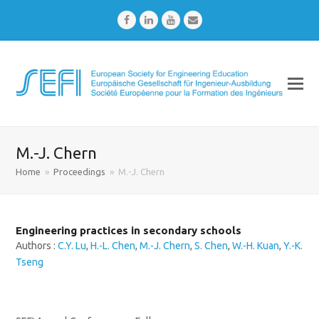
Facebook
LinkedIn
Youtube
Email
M.-J. Chern
Home
»
Proceedings
»
M.-J. Chern
Engineering practices in secondary schools
Authors :
C.Y. Lu
,
H.-L. Chen
,
M.-J. Chern
,
S. Chen
,
W.-H. Kuan
,
Y.-K.
Tseng