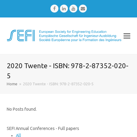
Facebook
LinkedIn
Youtube
Email
2020 Twente - ISBN: 978-2-87352-020-
5
Home
»
2020 Twente - ISBN: 978-2-87352-020-5
No Posts found.
SEFI Annual Conferences - Full papers
All