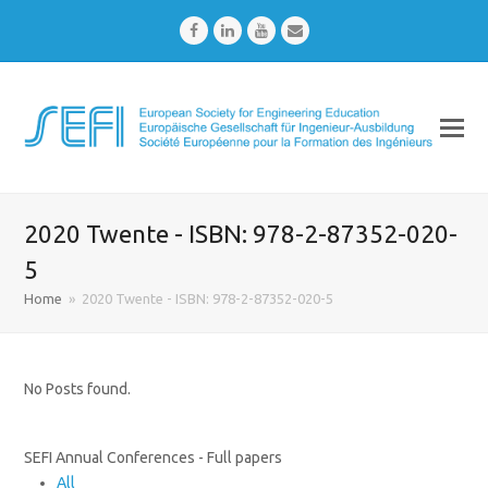
Facebook
LinkedIn
Youtube
Email
2020 Twente - ISBN: 978-2-87352-020-
5
Home
»
2020 Twente - ISBN: 978-2-87352-020-5
No Posts found.
SEFI Annual Conferences - Full papers
All