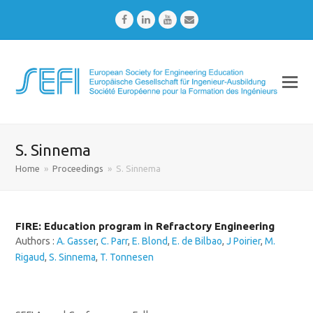
Facebook
LinkedIn
Youtube
Email
S. Sinnema
Home
»
Proceedings
»
S. Sinnema
FIRE: Education program in Refractory Engineering
Authors :
A. Gasser
,
C. Parr
,
E. Blond
,
E. de Bilbao
,
J Poirier
,
M.
Rigaud
,
S. Sinnema
,
T. Tonnesen