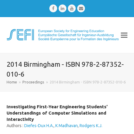
Facebook
LinkedIn
Youtube
Email
2014 Birmingham - ISBN 978-2-87352-
010-6
Home
»
Proceedings
»
2014 Birmingham - ISBN 978-2-87352-010-6
Investigating First-Year Engineering Students’
Understandings of Computer Simulations and
Interactivity
Authors :
Diefes-Dux H.A.
,
K Madhavan
,
Rodgers K.J.