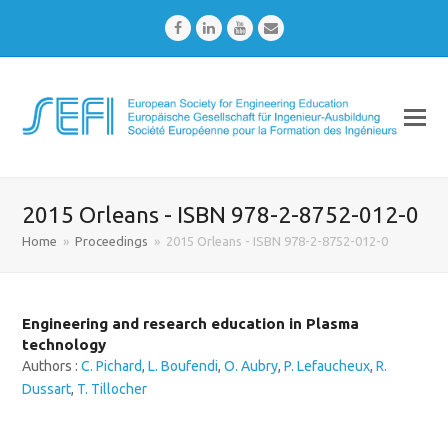
Facebook
LinkedIn
Youtube
Email
2015 Orleans - ISBN 978-2-8752-012-0
Home
»
Proceedings
»
2015 Orleans - ISBN 978-2-8752-012-0
Engineering and research education in Plasma
technology
Authors :
C. Pichard
,
L. Boufendi
,
O. Aubry
,
P. Lefaucheux
,
R.
Dussart
,
T. Tillocher