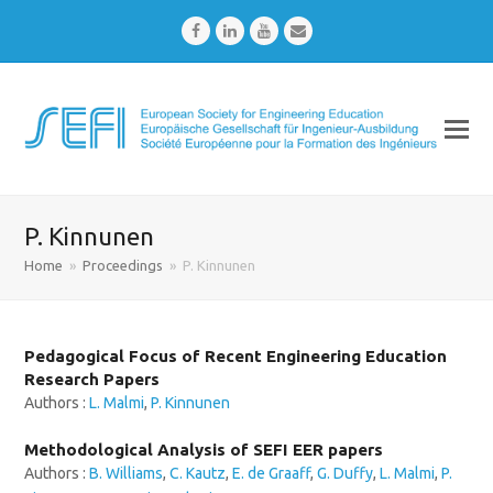
Facebook
LinkedIn
Youtube
Email
P. Kinnunen
Home
»
Proceedings
»
P. Kinnunen
Pedagogical Focus of Recent Engineering Education
Research Papers
Authors :
L. Malmi
,
P. Kinnunen
Methodological Analysis of SEFI EER papers
Authors :
B. Williams
,
C. Kautz
,
E. de Graaff
,
G. Duffy
,
L. Malmi
,
P.