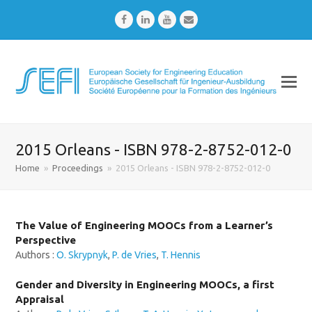
Facebook
LinkedIn
Youtube
Email
2015 Orleans - ISBN 978-2-8752-012-0
Home
»
Proceedings
»
2015 Orleans - ISBN 978-2-8752-012-0
The Value of Engineering MOOCs from a Learner’s
Perspective
Authors :
O. Skrypnyk
,
P. de Vries
,
T. Hennis
Gender and Diversity in Engineering MOOCs, a first
Appraisal