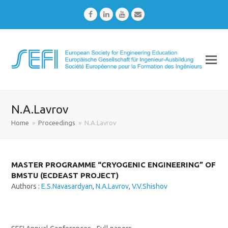
Facebook
LinkedIn
Youtube
Email
N.A.Lavrov
Home
»
Proceedings
»
N.A.Lavrov
MASTER PROGRAMME “CRYOGENIC ENGINEERING” OF
BMSTU (ECDEAST PROJECT)
Authors :
E.S.Navasardyan
,
N.A.Lavrov
,
V.V.Shishov