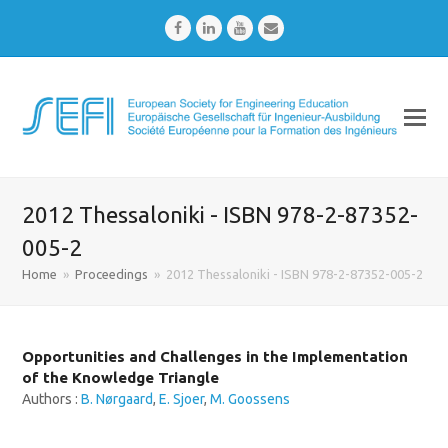
Facebook
LinkedIn
Youtube
Email
2012 Thessaloniki - ISBN 978-2-87352-
005-2
Home
»
Proceedings
»
2012 Thessaloniki - ISBN 978-2-87352-005-2
Opportunities and Challenges in the Implementation
of the Knowledge Triangle
Authors :
B. Nørgaard
,
E. Sjoer
,
M. Goossens