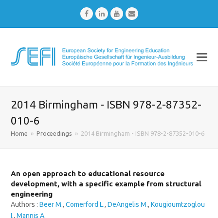
Facebook
LinkedIn
Youtube
Email
2014 Birmingham - ISBN 978-2-87352-
010-6
Home
»
Proceedings
»
2014 Birmingham - ISBN 978-2-87352-010-6
An open approach to educational resource
development, with a specific example from structural
engineering
Authors :
Beer M.
,
Comerford L.
,
DeAngelis M.
,
Kougioumtzoglou
I.
,
Mannis A.