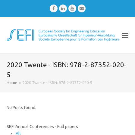
Facebook
LinkedIn
Youtube
Email
2020 Twente - ISBN: 978-2-87352-020-
5
Home
»
2020 Twente - ISBN: 978-2-87352-020-5
No Posts found.
SEFI Annual Conferences - Full papers
All