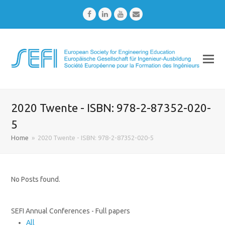
Facebook
LinkedIn
Youtube
Email
2020 Twente - ISBN: 978-2-87352-020-
5
Home
»
2020 Twente - ISBN: 978-2-87352-020-5
No Posts found.
SEFI Annual Conferences - Full papers
All