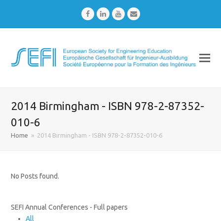
Facebook
LinkedIn
Youtube
Email
2014 Birmingham - ISBN 978-2-87352-
010-6
Home
»
2014 Birmingham - ISBN 978-2-87352-010-6
No Posts found.
SEFI Annual Conferences - Full papers
All