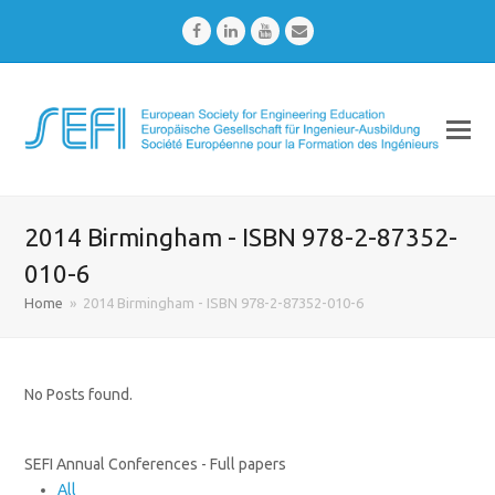
Facebook
LinkedIn
Youtube
Email
2014 Birmingham - ISBN 978-2-87352-
010-6
Home
»
2014 Birmingham - ISBN 978-2-87352-010-6
No Posts found.
SEFI Annual Conferences - Full papers
All