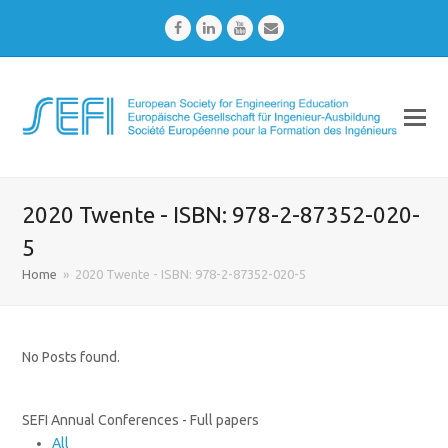
Facebook
LinkedIn
Youtube
Email
2020 Twente - ISBN: 978-2-87352-020-
5
Home
»
2020 Twente - ISBN: 978-2-87352-020-5
No Posts found.
SEFI Annual Conferences - Full papers
All