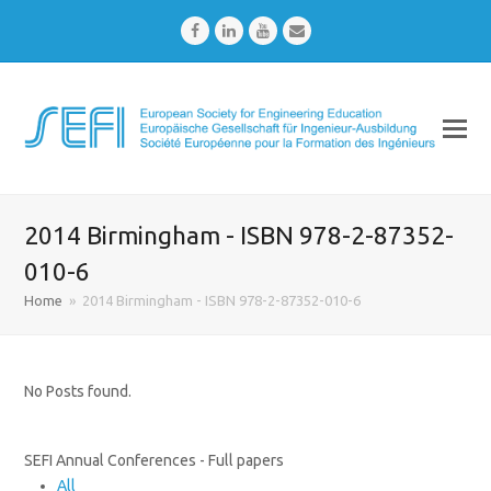
Facebook
LinkedIn
Youtube
Email
2014 Birmingham - ISBN 978-2-87352-
010-6
Home
»
2014 Birmingham - ISBN 978-2-87352-010-6
No Posts found.
SEFI Annual Conferences - Full papers
All