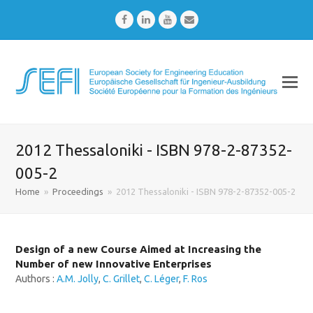
Facebook
LinkedIn
Youtube
Email
2012 Thessaloniki - ISBN 978-2-87352-
005-2
Home
»
Proceedings
»
2012 Thessaloniki - ISBN 978-2-87352-005-2
Design of a new Course Aimed at Increasing the
Number of new Innovative Enterprises
Authors :
A.M. Jolly
,
C. Grillet
,
C. Léger
,
F. Ros