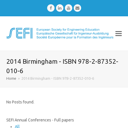
Facebook
LinkedIn
Youtube
Email
2014 Birmingham - ISBN 978-2-87352-
010-6
Home
»
2014 Birmingham - ISBN 978-2-87352-010-6
No Posts found.
SEFI Annual Conferences - Full papers
All