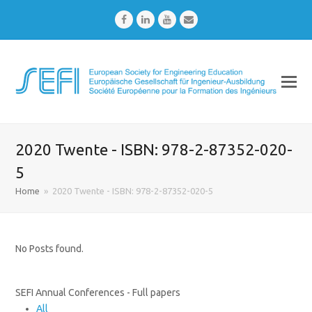
Facebook
LinkedIn
Youtube
Email
2020 Twente - ISBN: 978-2-87352-020-
5
Home
»
2020 Twente - ISBN: 978-2-87352-020-5
No Posts found.
SEFI Annual Conferences - Full papers
All