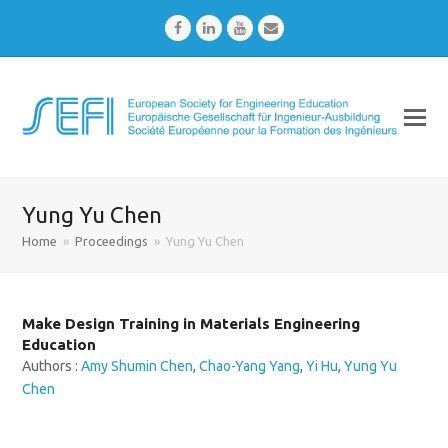
Facebook
LinkedIn
Youtube
Email
Yung Yu Chen
Home
»
Proceedings
»
Yung Yu Chen
Make Design Training in Materials Engineering
Education
Authors :
Amy Shumin Chen
,
Chao-Yang Yang
,
Yi Hu
,
Yung Yu
Chen