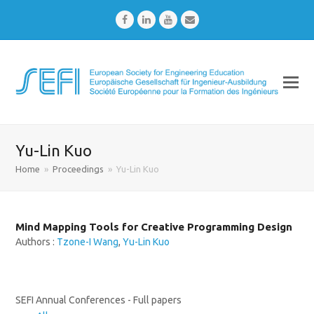
Facebook
LinkedIn
Youtube
Email
Yu-Lin Kuo
Home
»
Proceedings
»
Yu-Lin Kuo
Mind Mapping Tools for Creative Programming Design
Authors :
Tzone-I Wang
,
Yu-Lin Kuo
SEFI Annual Conferences - Full papers