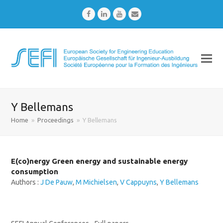
Facebook
LinkedIn
Youtube
Email
Y Bellemans
Home
»
Proceedings
»
Y Bellemans
E(co)nergy Green energy and sustainable energy
consumption
Authors :
J De Pauw
,
M Michielsen
,
V Cappuyns
,
Y Bellemans