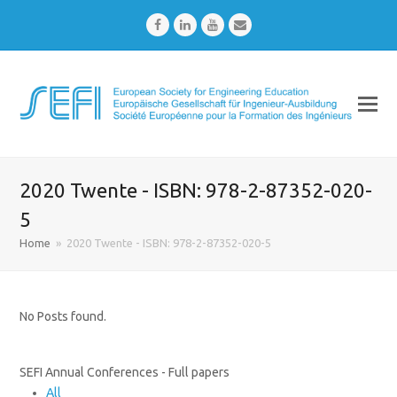
Facebook
LinkedIn
Youtube
Email
2020 Twente - ISBN: 978-2-87352-020-
5
Home
»
2020 Twente - ISBN: 978-2-87352-020-5
No Posts found.
SEFI Annual Conferences - Full papers
All