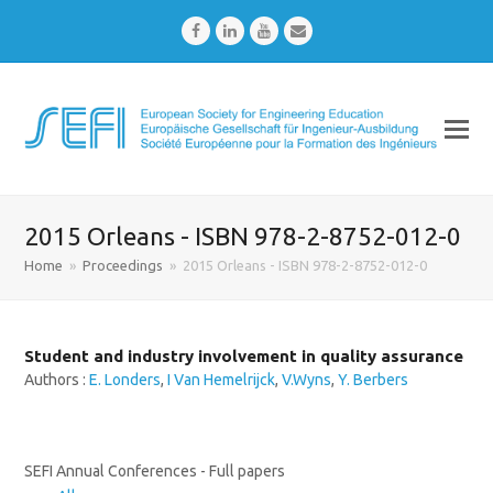
Facebook
LinkedIn
Youtube
Email
2015 Orleans - ISBN 978-2-8752-012-0
Home
»
Proceedings
»
2015 Orleans - ISBN 978-2-8752-012-0
Student and industry involvement in quality assurance
Authors :
E. Londers
,
I Van Hemelrijck
,
V.Wyns
,
Y. Berbers
SEFI Annual Conferences - Full papers