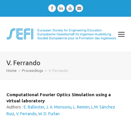
Facebook
LinkedIn
Youtube
Email
V. Ferrando
Home
»
Proceedings
»
V. Ferrando
Computational Fourier Optics Simulation using a
virtual laboratory
Authors :
E. Ballester
,
J. A. Monsoriu
,
L. Remón
,
L.M. Sánchez
Ruiz
,
V. Ferrando
,
W. D. Furlan