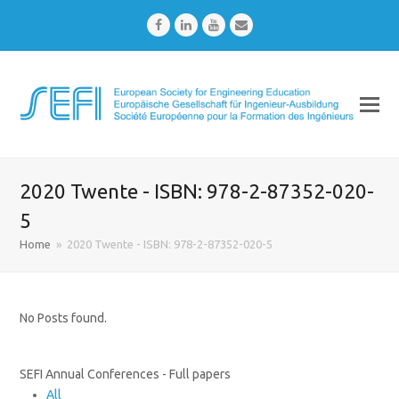
Facebook
LinkedIn
Youtube
Email
2020 Twente - ISBN: 978-2-87352-020-
5
Home
»
2020 Twente - ISBN: 978-2-87352-020-5
No Posts found.
SEFI Annual Conferences - Full papers
All