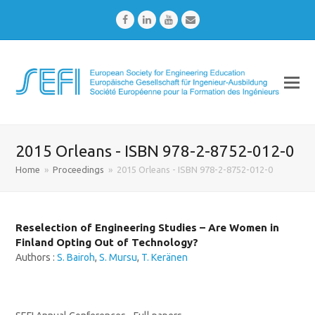
Facebook
LinkedIn
Youtube
Email
2015 Orleans - ISBN 978-2-8752-012-0
Home
»
Proceedings
»
2015 Orleans - ISBN 978-2-8752-012-0
Reselection of Engineering Studies – Are Women in
Finland Opting Out of Technology?
Authors :
S. Bairoh
,
S. Mursu
,
T. Keränen